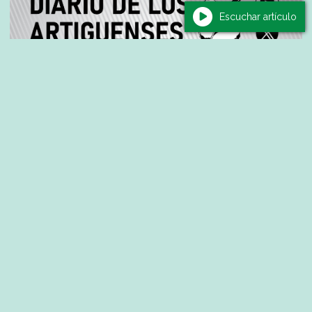
Escuchar artículo
Actualidad
Tatiana Alvez presenta "Ser director hoy",
un libro que reúne experiencias y recursos
para fortalecer la gestión educativa
05/08/2026
Redacción Carla de Souza - Nota: Rodrigo Núñez