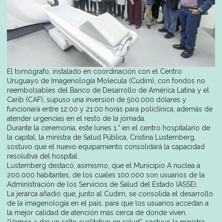
El tomógrafo, instalado en coordinación con el Centro
Uruguayo de Imagenología Molecula (Cudim), con fondos no
reembolsables del Banco de Desarrollo de América Latina y el
Carib (CAF), supuso una inversión de 500.000 dólares y
funcionará entre 12:00 y 21:00 horas para policlínica, además de
atender urgencias en el resto de la jornada.
Durante la ceremonia, este lunes 1.° en el centro hospitalario de
la capital, la ministra de Salud Pública, Cristina Lustemberg,
sostuvo que el nuevo equipamiento consolidará la capacidad
resolutiva del hospital.
Lustemberg destacó, asimismo, que el Municipio A nuclea a
200.000 habitantes, de los cuales 100.000 son usuarios de la
Administración de los Servicios de Salud del Estado (ASSE).
La jerarca añadió que, junto al Cudim, se consolida el desarrollo
de la imagenología en el país, para que los usuarios accedan a
la mejor calidad de atención más cerca de donde viven.
“Vamos a dar un salto cualitativo en salud”, sostuvo la ministra,