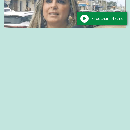
Escuchar artículo
Actualidad
Agencia ANCAP de Baltasar Brum se
incorpora al régimen de devolución de
IMESI en combustibles
06/08/2026
Diario La Noticia