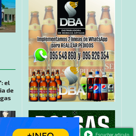
: el
ia de
igas
Escuchar artículo