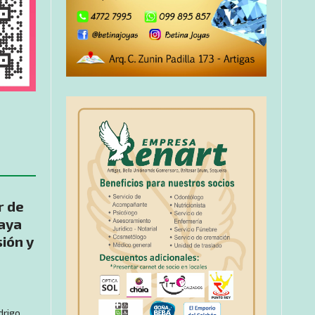
r de
aya
sión y
drigo