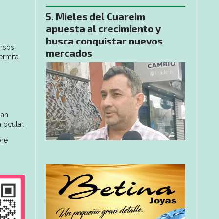
Mieles del Cuareim
apuesta al crecimiento y
busca conquistar nuevos
ursos
mercados
ermita
han
 ocular.
bre