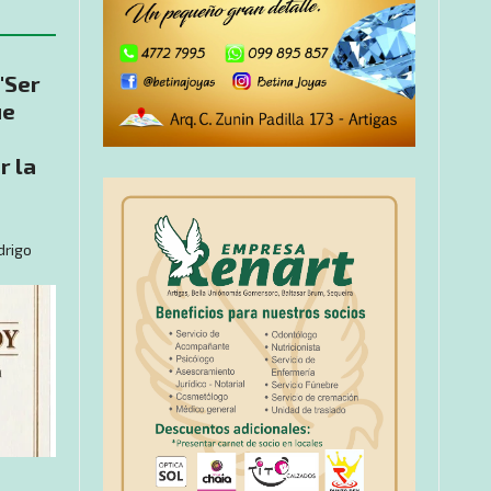
"Ser
ue
r la
drigo