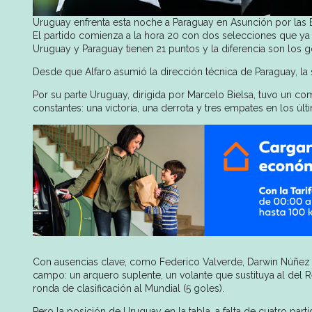
Uruguay enfrenta esta noche a Paraguay en Asunción por las 
El partido comienza a la hora 20 con dos selecciones que ya 
Uruguay y Paraguay tienen 21 puntos y la diferencia son los go
Desde que Alfaro asumió la dirección técnica de Paraguay, la 
Por su parte Uruguay, dirigida por Marcelo Bielsa, tuvo un c
constantes: una victoria, una derrota y tres empates en los últ
Con ausencias clave, como Federico Valverde, Darwin Núñez y
campo: un arquero suplente, un volante que sustituya al del R
ronda de clasificación al Mundial (5 goles).
Pero la posición de Uruguay en la tabla, a falta de cuatro par