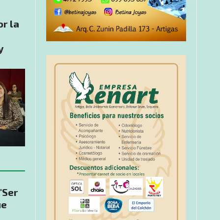
or la
y
"Ser
ue