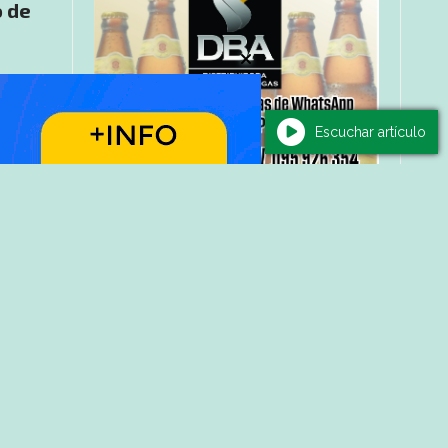
o de
Escuchar artículo
e la