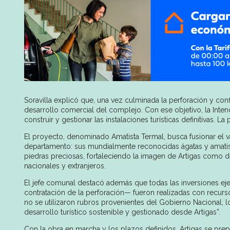
Soravilla explicó que, una vez culminada la perforación y conf
desarrollo comercial del complejo. Con ese objetivo, la Inten
construir y gestionar las instalaciones turísticas definitivas.
El proyecto, denominado Amatista Termal, busca fusionar el val
departamento: sus mundialmente reconocidas ágatas y amatista
piedras preciosas, fortaleciendo la imagen de Artigas como des
nacionales y extranjeros.
El jefe comunal destacó además que todas las inversiones eje
contratación de la perforación— fueron realizadas con recurs
no se utilizaron rubros provenientes del Gobierno Nacional, 
desarrollo turístico sostenible y gestionado desde Artigas”.
Con la obra en marcha y los plazos definidos, Artigas se prepar