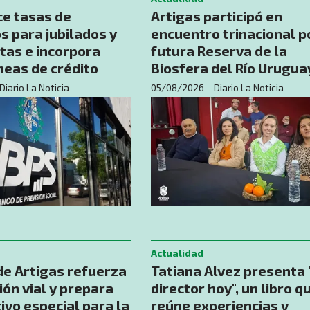
ce tasas de
Artigas participó en
 para jubilados y
encuentro trinacional p
tas e incorpora
futura Reserva de la
neas de crédito
Biosfera del Río Urugua
Diario La Noticia
05/08/2026
Diario La Noticia
Actualidad
de Artigas refuerza
Tatiana Alvez presenta 
ión vial y prepara
director hoy", un libro q
ivo especial para la
reúne experiencias y