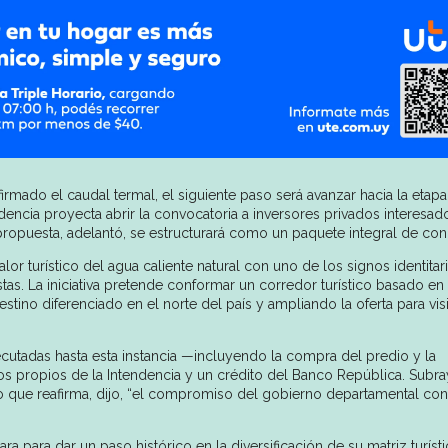
irmado el caudal termal, el siguiente paso será avanzar hacia la etap
dencia proyecta abrir la convocatoria a inversores privados interesad
 La propuesta, adelantó, se estructurará como un paquete integral de co
or turístico del agua caliente natural con uno de los signos identitar
s. La iniciativa pretende conformar un corredor turístico basado en 
tino diferenciado en el norte del país y ampliando la oferta para vis
cutadas hasta esta instancia —incluyendo la compra del predio y la
os propios de la Intendencia y un crédito del Banco República. Subr
lo que reafirma, dijo, “el compromiso del gobierno departamental co
a para dar un paso histórico en la diversificación de su matriz turístic