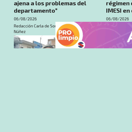
ajena a los problemas del
régimen 
departamento”
IMESI en
06/08/2026
06/08/2026
Redacción Carla de Souza - Nota: Rodrigo
Núñez
Ed. Impresas
Opinión
Edición impresa del diario a
​Frontera
papel correspondiente al
Entre el 
día 06-08-2026
el desam
06/08/2026
Diario La Noticia
06/08/2026