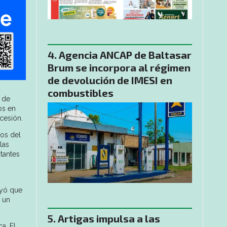
Agencia ANCAP de Baltasar
Brum se incorpora al régimen
de devolución de IMESI en
combustibles
a de
os en
ncesión.
ios del
las
itantes
ayó que
n un
Artigas impulsa a las
a. El