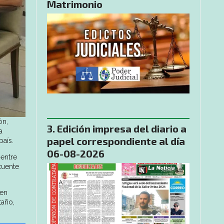
Matrimonio
ón,
Edición impresa del diario a
a
papel correspondiente al día
país.
06-08-2026
 entre
cuente
 en
taño,