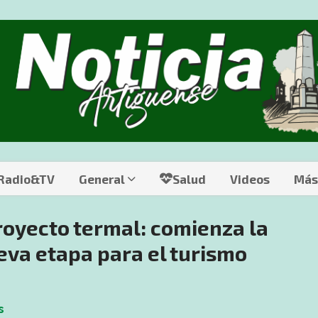
 Radio&TV
General
Salud
Videos
Más
royecto termal: comienza la
eva etapa para el turismo
s