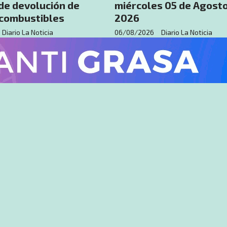
de devolución de
miércoles 05 de Agost
 combustibles
2026
Diario La Noticia
06/08/2026
Diario La Noticia
La Noticia Rural
 Artigas-Quaraí:
Artigas será sede del
blindaje de la raya y
lanzamiento Nacional d
paro en los barrios
Zafra Ovina 2026
Mario Viola Jiménez
06/08/2026