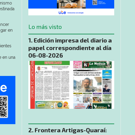
 mismo
estinada
áncer
Lo más visto
ugar en
Edición impresa del diario a
ientes
papel correspondiente al día
06-08-2026
e en una
​Frontera Artigas-Quaraí: