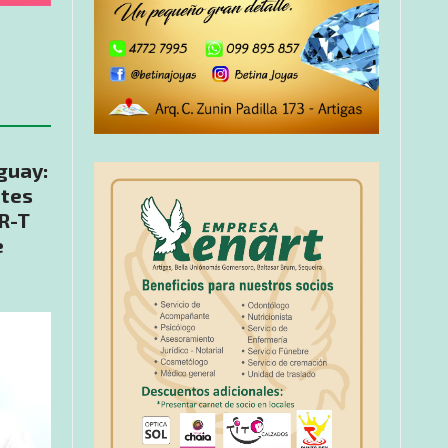
guay:
ntes
R-T
e