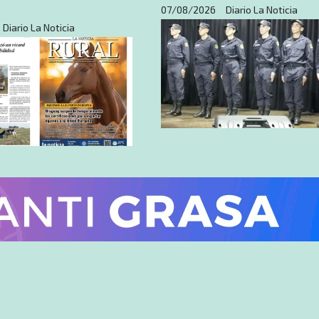
07/08/2026
Diario La Noticia
Diario La Noticia
s
Actualidad
mpresa del diario a
Ocho nuevos policías s
rrespondiente al
incorporan a la Jefatur
8-2026
Policía de Artigas para
reforzar las comisaría
Diario La Noticia
07/08/2026
Redacción Carla de Souza - Nota: R
Núñez