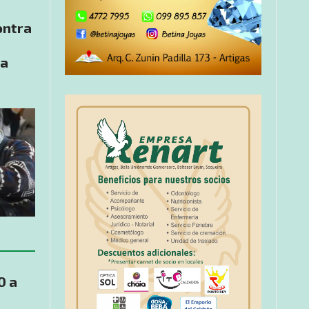
ontra
la
0 a