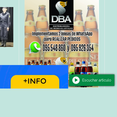
e
Escuchar artículo
a de
s
odrigo