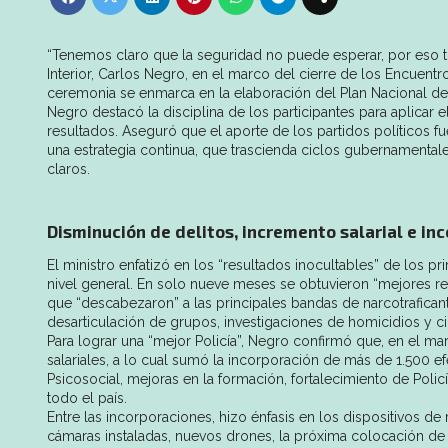
“Tenemos claro que la seguridad no puede esperar, por eso tra
Interior, Carlos Negro, en el marco del cierre de los Encuentr
ceremonia se enmarca en la elaboración del Plan Nacional d
Negro destacó la disciplina de los participantes para aplicar
resultados. Aseguró que el aporte de los partidos políticos fu
una estrategia continua, que trascienda ciclos gubernamental
claros.
Disminución de delitos, incremento salarial e inc
El ministro enfatizó en los “resultados inocultables” de los 
nivel general. En solo nueve meses se obtuvieron “mejores re
que “descabezaron” a las principales bandas de narcotrafican
desarticulación de grupos, investigaciones de homicidios y ci
Para lograr una “mejor Policía”, Negro confirmó que, en el ma
salariales, a lo cual sumó la incorporación de más de 1.500 e
Psicosocial, mejoras en la formación, fortalecimiento de Poli
todo el país.
Entre las incorporaciones, hizo énfasis en los dispositivos de
cámaras instaladas, nuevos drones, la próxima colocación de c