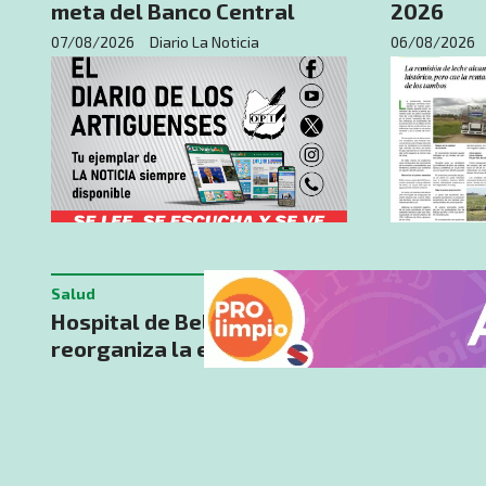
meta del Banco Central
2026
07/08/2026
Diario La Noticia
06/08/2026
Salud
Ed. Impresa
Hospital de Bella Unión
Edición i
reorganiza la emergencia y
papel co
aclara que la Unidad de
día 07-0
Estabilización no será
07/08/2026
cerrada
07/08/2026
Diario La Noticia