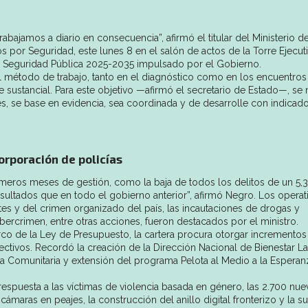
bajamos a diario en consecuencia”, afirmó el titular del Ministerio de
os por Seguridad, este lunes 8 en el salón de actos de la Torre Ejecuti
e Seguridad Pública 2025-2035 impulsado por el Gobierno.
 el método de trabajo, tanto en el diagnóstico como en los encuentros
e sustancial. Para este objetivo —afirmó el secretario de Estado—, se 
es, se base en evidencia, sea coordinada y de desarrolle con indicad
orporación de policías
primeros meses de gestión, como la baja de todos los delitos de un 5,
sultados que en todo el gobierno anterior”, afirmó Negro. Los operat
tes y del crimen organizado del país, las incautaciones de drogas y
bercrimen, entre otras acciones, fueron destacados por el ministro.
rco de la Ley de Presupuesto, la cartera procura otorgar incrementos
fectivos. Recordó la creación de la Dirección Nacional de Bienestar L
cía Comunitaria y extensión del programa Pelota al Medio a la Esperan
 respuesta a las víctimas de violencia basada en género, las 2.700 nue
ámaras en peajes, la construcción del anillo digital fronterizo y la 