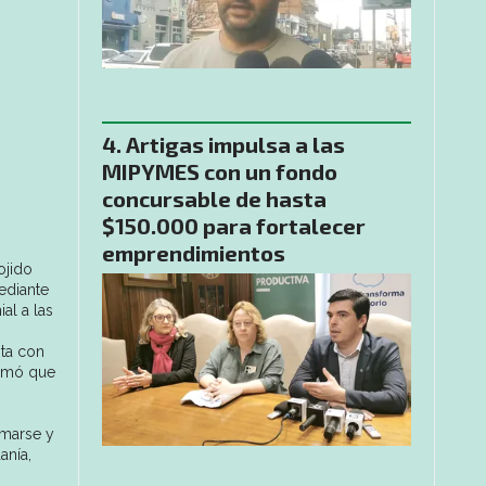
Artigas impulsa a las
MIPYMES con un fondo
concursable de hasta
$150.000 para fortalecer
emprendimientos
ojido
ediante
al a las
nta con
irmó que
rmarse y
anía,