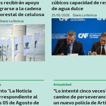
s recibirán apoyo
cúbicos capacidad de r
grarse a la cadena
de agua dulce
forestal de celulosa
25/05/2026
Diario La Noticia
Diario La Noticia
s
Actualidad
to "La Noticia
“Lo intenté cinco veces”
orrespondiente al
camino de perseveranc
s 05 de Agosto de
un nuevo policía de Art