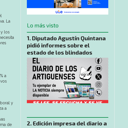
l
va. La
Lo más visto
 y los
Diputado Agustín Quintana
necesita
ores
pidió informes sobre el
estado de los blindados
3% a
ivos
aboral y
za a
vas
Edición impresa del diario a
suma de