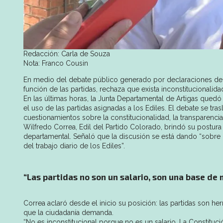
Redacción: Carla de Souza
Nota: Franco Cousin
En medio del debate público generado por declaraciones de ot
función de las partidas, rechaza que exista inconstitucionalida
En las últimas horas, la Junta Departamental de Artigas quedó
el uso de las partidas asignadas a los Ediles. El debate se 
cuestionamientos sobre la constitucionalidad, la transparenci
Wilfredo Correa, Edil del Partido Colorado, brindó su postura
departamental. Señaló que la discusión se está dando “sobre
del trabajo diario de los Ediles”.
“Las partidas no son un salario, son una base de
Correa aclaró desde el inicio su posición: las partidas son h
que la ciudadanía demanda.
“No es inconstitucional porque no es un salario. La Constituc