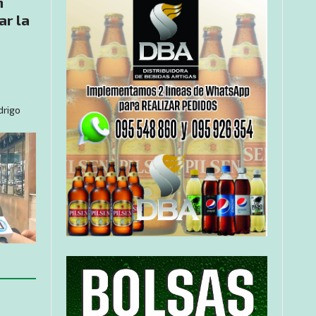
n
ar la
drigo