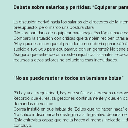
Debate sobre salarios y partidas: “Equiparar para
La discusión derivó hacia los salarios de directores de la In
presupuesto, pero marcó una postura clara:
“No soy partidario de equiparar para abajo. Esa lógica hace da
Comparó la situación con críticas que también reciben otras a
“Hay quienes dicen que el presidente no debería ganar 400.00
sueldo a 100.000 para equipararlo con un gerente? No tiene s
Aseguró que entiende que existen injusticias salariales, espec
recursos a otros actores no soluciona esas inequidades.
"No se puede meter a todos en la misma bolsa”
“Si hay una irregularidad, hay que señalar a la persona respon
Recordó que él realiza gestiones continuamente y que, en oc
demandas de vecinos.
Correa insistió en que hablar de “Ediles que no hacen nada” e
“La crítica indiscriminada deslegitima al legislativo departame
“Esta entrevista capaz que me la hacen al menos indicado —di
concluyó.