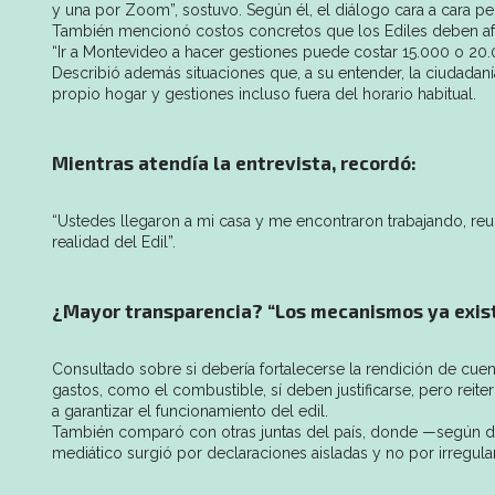
y una por Zoom”, sostuvo. Según él, el diálogo cara a cara pe
También mencionó costos concretos que los Ediles deben afr
“Ir a Montevideo a hacer gestiones puede costar 15.000 o 20.
Describió además situaciones que, a su entender, la ciudadaní
propio hogar y gestiones incluso fuera del horario habitual.
Mientras atendía la entrevista, recordó:
“Ustedes llegaron a mi casa y me encontraron trabajando, reun
realidad del Edil”.
¿Mayor transparencia? “Los mecanismos ya exis
Consultado sobre si debería fortalecerse la rendición de cue
gastos, como el combustible, sí deben justificarse, pero reite
a garantizar el funcionamiento del edil.
También comparó con otras juntas del país, donde —según dij
mediático surgió por declaraciones aisladas y no por irregu