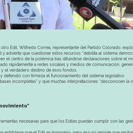
ro Edil, Wilfredo Correa, representante del Partido Colorado, explic
d y advierte que cuestionar estos recursos “debilita al sistema democr
 en el centro de la polémica tras difundirse declaraciones sobre el m
trasladó rápidamente a redes sociales y medios de comunicación, gene
a y el verdadero destino de esos fondos.
 y defendió con firmeza el funcionamiento del sistema legislativo
 bases incompletas” y que muchas interpretaciones “desconocen la r
 movimiento”
erramientas necesarias para que los Ediles puedan cumplir con las ges
ión establece que el Edil es honorario, pero eso no impide que reciba