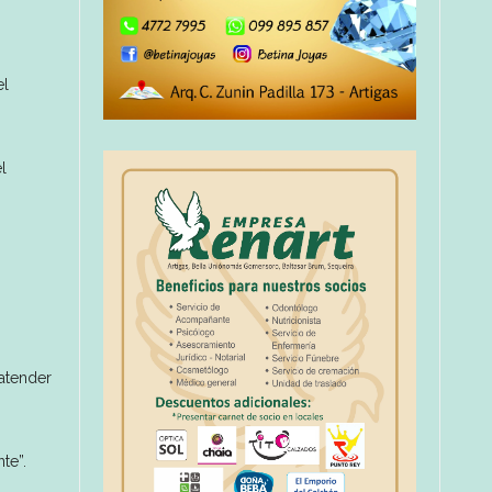
el
l
 atender
te”.