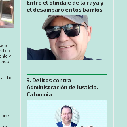
Entre el blindaje de la raya y
el desamparo en los barrios
a la
ático”.
onto y
rando
ealidad
Delitos contra
Administración de Justicia.
Calumnia.
tiones
 una