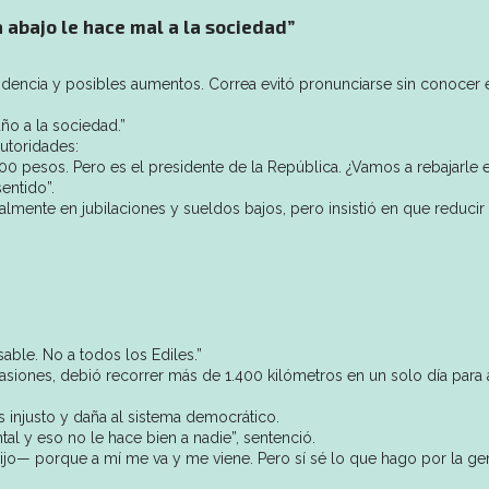
 abajo le hace mal a la sociedad”
tendencia y posibles aumentos. Correa evitó pronunciarse sin conocer 
ño a la sociedad.”
utoridades:
0 pesos. Pero es el presidente de la República. ¿Vamos a rebajarle e
entido”.
ialmente en jubilaciones y sueldos bajos, pero insistió en que reducir
sable. No a todos los Ediles.”
asiones, debió recorrer más de 1.400 kilómetros en un solo día para
s injusto y daña al sistema democrático.
ntal y eso no le hace bien a nadie”, sentenció.
jo— porque a mí me va y me viene. Pero sí sé lo que hago por la gen