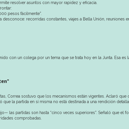
rmite resolver asuntos con mayor rapidez y eficacia.
ontar:
000 pesos fácilmente”.
a desconoce: recorridas constantes, viajes a Bella Unión, reuniones e
ido con un colega por un tema que se trata hoy en la Junta. Esa es l
ten”
ntas, Correa sostuvo que los mecanismos están vigentes. Aclaró que c
ró que la partida en sí misma no está destinada a una rendición detalla
o— las partidas son hasta “cinco veces superiores”. Señaló que el f
laridades comprobadas.