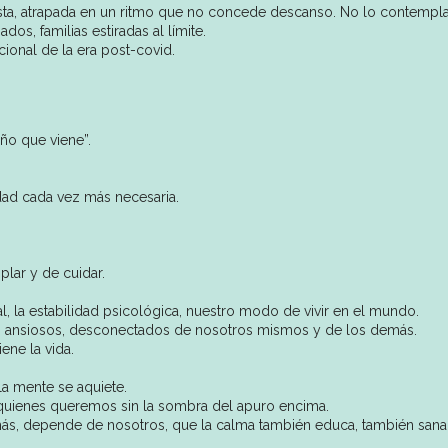
ta, atrapada en un ritmo que no concede descanso. No lo contempla
os, familias estiradas al límite.
cional de la era post-covid.
año que viene”.
dad cada vez más necesaria.
plar y de cuidar.
l, la estabilidad psicológica, nuestro modo de vivir en el mundo.
dos, ansiosos, desconectados de nosotros mismos y de los demás.
ene la vida.
la mente se aquiete.
 a quienes queremos sin la sombra del apuro encima.
más, depende de nosotros, que la calma también educa, también sana