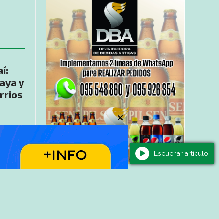
í:
raya y
rrios
Escuchar artículo