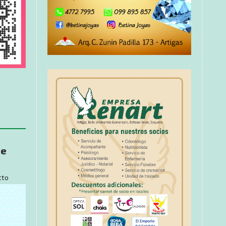
de
tto