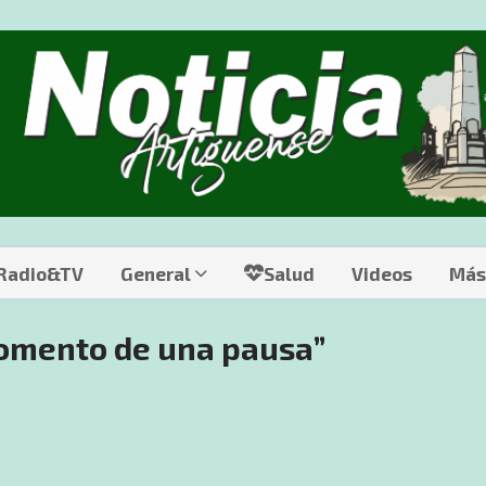
 Radio&TV
General
Salud
Videos
Más
momento de una pausa”