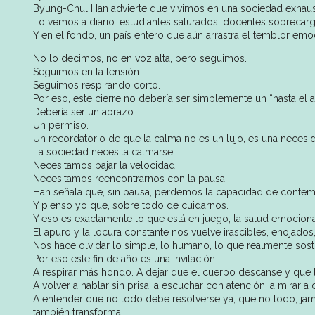
Byung-Chul Han advierte que vivimos en una sociedad exhaus
Lo vemos a diario: estudiantes saturados, docentes sobrecargad
Y en el fondo, un país entero que aún arrastra el temblor emo
No lo decimos, no en voz alta, pero seguimos.
Seguimos en la tensión
Seguimos respirando corto.
Por eso, este cierre no debería ser simplemente un “hasta el 
Debería ser un abrazo.
Un permiso.
Un recordatorio de que la calma no es un lujo, es una necesi
La sociedad necesita calmarse.
Necesitamos bajar la velocidad.
Necesitamos reencontrarnos con la pausa.
Han señala que, sin pausa, perdemos la capacidad de contem
Y pienso yo que, sobre todo de cuidarnos.
Y eso es exactamente lo que está en juego, la salud emociona
El apuro y la locura constante nos vuelve irascibles, enoja
Nos hace olvidar lo simple, lo humano, lo que realmente sosti
Por eso este fin de año es una invitación.
A respirar más hondo. A dejar que el cuerpo descanse y que 
A volver a hablar sin prisa, a escuchar con atención, a mirar
A entender que no todo debe resolverse ya, que no todo, ja
también transforma.