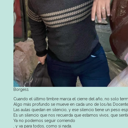
Borges1
Cuando el último timbre marca el cierre del año, no solo termi
Algo más profundo se mueve en cada uno de los/as Docente
Las aulas quedan en silencio, y ese silencio tiene un peso esp
Es un silencio que nos recuerda que estamos vivos, que senti
Ya no podemos seguir corriendo
, y va para todos, como si nada.