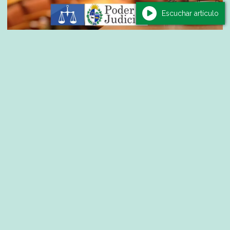
Escuchar artículo
Política
Soravilla abordó ocupaciones ilegales,
vivienda, salud, UTEC y seguridad:
“Tenemos que proteger los acuerdos y
priorizar las necesidades de los
artiguenses”
04/08/2026
Redacción Carla de Souza - Nota: Rodrigo Núñez