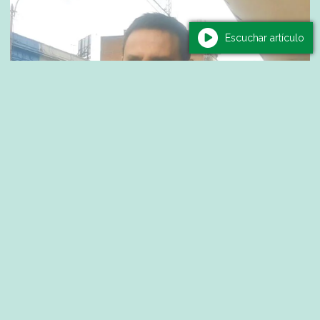
Escuchar artículo
Política
Artigas impulsa a las MIPYMES con un
fondo concursable de hasta $150.000 para
fortalecer emprendimientos
06/08/2026
Redacción Carla de Souza - Nota: Rodrigo Núñez